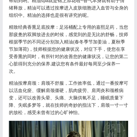
帮助到哟。精油spa就是锦上添花啦~香气本身就有助于情
绪释放，精油可以透过按摩进入皮肤细胞进入血管与全身的
组织中。精油的选择也是很有讲究的呢。
精致经典香熏足底按摩：足浴桶配上专用的嘉熙足药，当您
那疲惫的双脚放进去的时候，感觉到的是无比的舒畅，技师
根据季节的不同还分别加入精油(春冬季节加姜油，夏秋季
节加薄荷)，技师根据您的健康状况，对症下手，使您在享
受香熏的同时，有所针对的改善您的健康状况，让您的第二
心脏得到充分的保养.建议您有条件最好每周至少保养一
次。
精油按摩肩颈：肩颈不舒服，工作效率低，通过一番按摩可
以活血化瘀、缓解肩颈僵硬，肌肉疲劳、肩周炎和颈椎病
变，还可以改善头晕、头痛、大脑供氧不足，睡眠质量下
降、失眠多梦等，就在技师的奇妙的指法下，肩颈一寸一寸
的放松，感受未曾有过的心旷神怡。