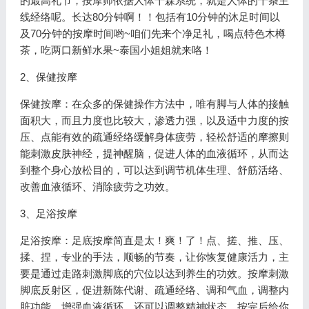
的最高礼节，按摩师依据人体十森系统，就是人体的十条主
线经络呢。长达80分钟啊！！包括有10分钟的沐足时间以
及70分钟的按摩时间哟~咱们先来个净足礼，喝点特色木樽
茶，吃两口新鲜水果~泰国小姐姐就来咯！
2、保健按摩
保健按摩：在众多的保健操作方法中，唯有脚与人体的接触
面积大，而且力度也比较大，渗透力强，以及适中力度的按
压、点能有效的疏通经络缓解身体疲劳，轻松舒适的摩擦则
能刺激皮肤神经，提神醒脑，促进人体的血液循环，从而达
到整个身心放松目的，可以达到调节机体生理、舒筋活络、
改善血液循环、消除疲劳之功效。
3、足浴按摩
足浴按摩：足底按摩简直是太！爽！了！点、搓、推、压、
揉、捏，专业的手法，顺畅的节奏，让你恢复健康活力，主
要是通过走路刺激脚底的穴位以达到养生的功效。按摩刺激
脚底反射区，促进新陈代谢、疏通经络、调和气血，调整内
脏功能，增强血液循环，还可以调整精神状态，按完后给你