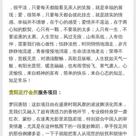
，很平淡，只要每天都能看见亲人的笑脸，就是幸福的展
现；爱，很简单，只要每天都会彼此挂念，就是踏实的情
感。幸福并不缥缈，在于心的感受；爱情并不遥远，在于两
心知的默契。心只有一颗，不要装的太多；人只有一生，不
要追逐的太累。人生苦短，风过无痕，山有高低，人有伯
仲，需要我们收心敛性；恬静淡然，时间悄悄地溜走，岁月
静静地流逝，青春慢慢地消退，生命淡淡地老去；荣辱不
惊，贫贱无意，对酒须酣畅，高歌且纵喉。人生犹如天气一
般，有阳光普照、暖意融融，也有雨雪纷飞、寒气袭人。心
灵愉悦，来自精神的富有，简单的快乐，来自心态的知足。
知足常乐！
贵阳足疗会所
服务项目：
梦回唐朝：这款项目由在盛唐时期风靡的凌波舞演化而来，
意我们又融入了超有诱惑力的香艳环节，专业模特身穿一袭
红衣、蒙纱，在迷离光影里若隐若现，特别迎合中国人的审
美情趣，尤其是在这种氛围下的一段曼妙舞蹈，举手投足间
的那份婀娜多姿，一下子就能把客人从现世的纷扰和烦恼中