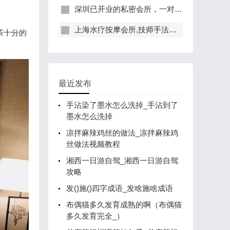
深圳已开业的私密会所，一对一服务，保证给你带来绝佳体验
上海水疗按摩会所,技师手法专业，休闲度假的好去处
茶十分的
最近发布
手沾染了墨水怎么洗掉_手沾到了
墨水怎么洗掉
凉拌麻辣鸡丝的做法_凉拌麻辣鸡
丝做法视频教程
湘西一日游自驾_湘西一日游自驾
攻略
发()施()四字成语_发啥施啥成语
布偶猫多久发育成熟的啊（布偶猫
多久发育完全_）