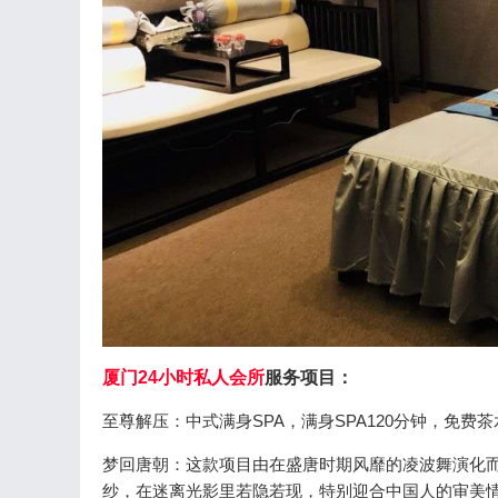
厦门24小时私人会所
服务项目：
至尊解压：中式满身SPA，满身SPA120分钟，免费
梦回唐朝：这款项目由在盛唐时期风靡的凌波舞演化
纱，在迷离光影里若隐若现，特别迎合中国人的审美