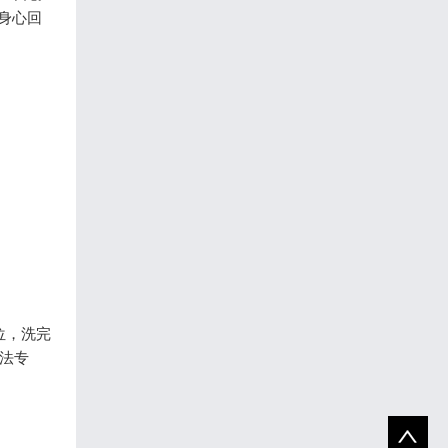
身心回
位，洗完
法专