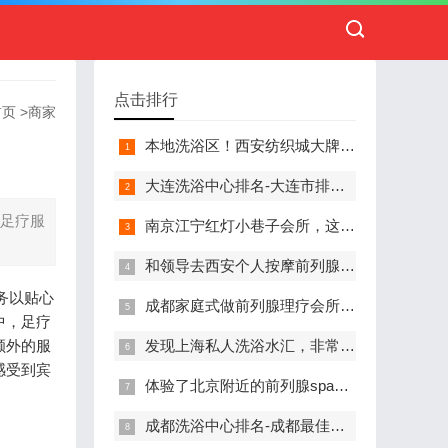
点击排行
首页
>
商家
本地洗浴区！西安纺织城大牌精英男子会馆.让你不负此行（新项目)）
大连洗浴中心排名-大连市排名前十的洗浴中心盘点
所足疗服
南京江宁红灯小巷子会所，这里您来了就不想走
和领导去西安个人按摩前列腺私人养生馆，体验一次最舒心的感受
务以贴心
成都家庭式做前列腺理疗会所,按摩按得特别舒服，放松减压的好地方
中，足疗
额外的服
发现上海私人洗浴水汇，非常值得推荐的一个休闲场所
感受到宾
体验了北京附近的前列腺spa养生馆，刚体验完就忍不住分享出来
成都洗浴中心排名-成都最佳洗浴中心TOP10排名