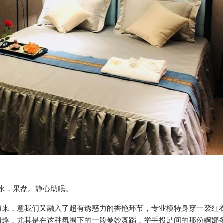
茶水，果盘。静心助眠。
而来，意我们又融入了超有诱惑力的香艳环节，专业模特身穿一袭红
情趣，尤其是在这种氛围下的一段曼妙舞蹈，举手投足间的那份婀娜