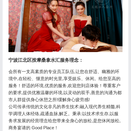
宁波江北区按摩桑拿水汇
服务理念：
会所有一支高素质的专业员工队伍,让您在舒适、幽雅的环
境中,在轻松、惬意的时光里,享受娱乐、休闲。给您至高的
服务！舒适的环境,优质的服务,欢迎您到店体验！尊重客户
的要求,提供优雅温馨的环境,以灵动的双手,善意的沟通为都
市人群提供身心休憩之所!缓解身心疲劳感!
公司传承传统的文化非凡的养生技术:融入现代养生精髓,科
学调理人体经络,疏通血脉,解乏。秉承:以技术求生存,以服
务求发展的经营理念给您带来全身心的放松,是您休闲放松,
商务宴请的 Good Place！