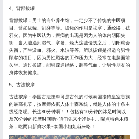
4、背部拔罐
背部拔罐：男士的专业养生馆，一定少不了传统的中医项
目。譬如拔罐、刮痧等等。拔罐的作用是祛寒，通经络，祛
邪火。因为中医认为，疾病的出现是因为人的体内阴阳失
衡，当人遭遇到湿气、寒暑、燥火这些侵扰之后，阴阳就会
失衡，产生淤血、邪火、水浊等等。所以拔罐是很适合男性
顾客的项目，因为男性顾客的工作压力大，经常在电脑面前
久坐。通过拔罐，能够疏通经络，调整气血，让男性朋友的
身体恢复健康。
5、古法按摩
古法按摩：泰国古法按摩可是古代的时候泰国接待皇室贵族
的最高礼节，按摩师依据人体十森系统，就是人体的十条主
线经络呢。长达80分钟啊！！包括有10分钟的沐足时间以
及70分钟的按摩时间哟~咱们先来个净足礼，喝点特色木樽
茶，吃两口新鲜水果~泰国小姐姐就来咯！