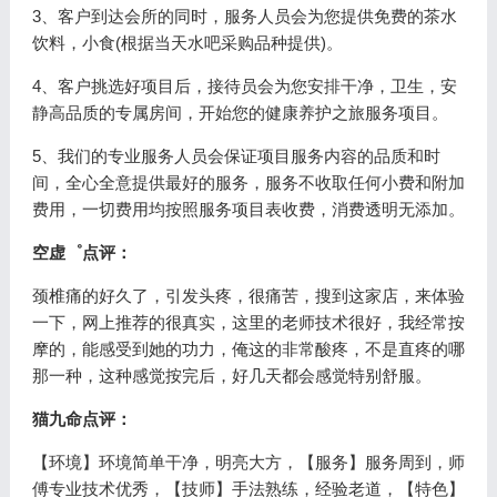
3、客户到达会所的同时，服务人员会为您提供免费的茶水
饮料，小食(根据当天水吧采购品种提供)。
4、客户挑选好项目后，接待员会为您安排干净，卫生，安
静高品质的专属房间，开始您的健康养护之旅服务项目。
5、我们的专业服务人员会保证项目服务内容的品质和时
间，全心全意提供最好的服务，服务不收取任何小费和附加
费用，一切费用均按照服务项目表收费，消费透明无添加。
空虚゜点评：
颈椎痛的好久了，引发头疼，很痛苦，搜到这家店，来体验
一下，网上推荐的很真实，这里的老师技术很好，我经常按
摩的，能感受到她的功力，俺这的非常酸疼，不是直疼的哪
那一种，这种感觉按完后，好几天都会感觉特别舒服。
猫九命点评：
【环境】环境简单干净，明亮大方，【服务】服务周到，师
傅专业技术优秀，【技师】手法熟练，经验老道，【特色】