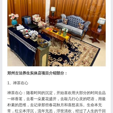
郑州古法养生实体店项目介绍部分：
1、禅茶在心
禅茶在心：随着时间的沉淀，开始喜欢用大部分的时间去品
一杯香茗，去看一朵夏花盛开，去敲几行心灵的呓语，用最
朴素的思维，去记录那些春花秋月和喜怒哀乐。生命本无
常，红尘本浮沉，流年无恙，浮世清欢，经过了人生的千回