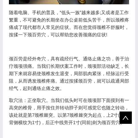
随着电脑、手机的普及，“低头一族”越来越多;又或者是工作
繁重，不可避免的长期坐在办公桌前低头苦干，所以颈椎疼
痛成了现代都市人常见的症状。而在您觉得颈椎不舒服时，
按揉一下颈百劳穴，可以帮助您改善颈痛的症状!
颈百劳是经外奇穴，具有疏经行气、通络止痛之功，善于治
疗颈项强痛。当我们长期伏案工作时，颈项部活动缺乏，长
期下来就容易使颈椎发生退变，局部肌肉紧张，经脉运行受
阻，从而诱发颈椎疼痛。通过按揉颈百劳，就可以疏通局部
经气，起到通络止痛之效。
取穴法：正坐取穴。当我们低头时可在颈项部下面摸到有一
高突的椎骨，用手按住并转动脖子则可感觉它也随之转动，
该处就是第7颈椎棘突。以第7颈椎棘突为起点，上2寸(拇指
背侧横纹为1寸)，后正中线旁开1寸(同前)则为颈百劳穴。