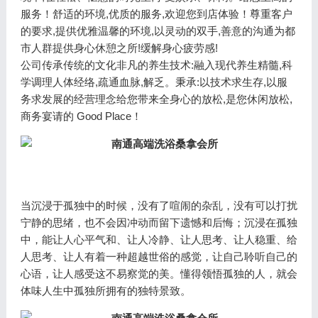
服务！舒适的环境,优质的服务,欢迎您到店体验！尊重客户
的要求,提供优雅温馨的环境,以灵动的双手,善意的沟通为都
市人群提供身心休憩之所!缓解身心疲劳感!
公司传承传统的文化非凡的养生技术:融入现代养生精髓,科
学调理人体经络,疏通血脉,解乏。秉承:以技术求生存,以服
务求发展的经营理念给您带来全身心的放松,是您休闲放松,
商务宴请的 Good Place！
当沉浸于孤独中的时候，没有了喧闹的杂乱，没有可以打扰
宁静的思绪，也不会因冲动而留下遗憾和后悔；沉浸在孤独
中，能让人心平气和、让人冷静、让人思考、让人稳重、给
人思考、让人有着一种超越世俗的感觉，让自己聆听自己的
心语，让人感受这不易察觉的美。懂得领悟孤独的人，就会
体味人生中孤独所拥有的独特景致。