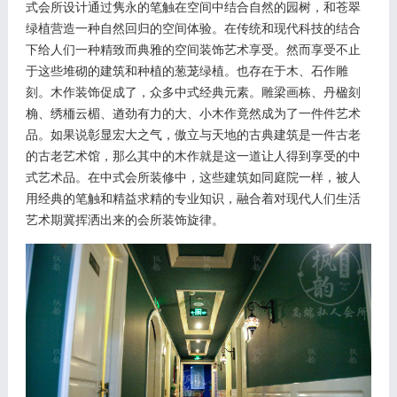
式会所设计通过隽永的笔触在空间中结合自然的园树，和苍翠
绿植营造一种自然回归的空间体验。在传统和现代科技的结合
下给人们一种精致而典雅的空间装饰艺术享受。然而享受不止
于这些堆砌的建筑和种植的葱茏绿植。也存在于木、石作雕
刻。木作装饰促成了，众多中式经典元素。雕梁画栋、丹楹刻
桷、绣栭云楣、遒劲有力的大、小木作竟然成为了一件件艺术
品。如果说彰显宏大之气，傲立与天地的古典建筑是一件古老
的古老艺术馆，那么其中的木作就是这一道让人得到享受的中
式艺术品。在中式会所装修中，这些建筑如同庭院一样，被人
用经典的笔触和精益求精的专业知识，融合着对现代人们生活
艺术期冀挥洒出来的会所装饰旋律。