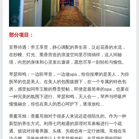
部分项目：
至尊待遇：帝王享受，静心调配的养生茶，泛起花香的水流，
在纱幔、灯光、熏香营造的浪漫空间里尽情徜徉，这人间秘
境，向您的身体和心灵发出邀请，愿您尽享一刻轻松与愉悦。
琴瑟和鸣：一边听琴音，一边做spa，给你按摩的是美人，为你
抚琴的也是美人。在美人的包围簇拥下，在一个专属的特色包
房，感受如同帝王般的尊贵熨帖，即便是最简单的spa，也要在
一种完美的氛围下进行。琴瑟和鸣，天人合一，琴声与呼吸声
慢慢融合，你也在美人的悉心呵护下，逐渐放松...
香薰耳烛：香薰耳烛对于很多人来说还是很陌生的。作为一种
新型的养生方式。利用七窍相通的原理对耳鼻喉进行一个疏
通。据说对排毒养颜、头痛、失眠也有一定疗效哦。耳烛在耳
边点燃，温热的感觉让人非常舒服放松，在耳烛作用的同时，