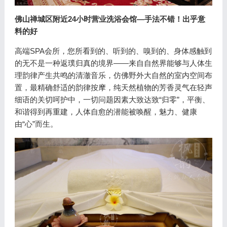
佛山禅城区附近24小时营业洗浴会馆—手法不错！出乎意
料的好
高端SPA会所，您所看到的、听到的、嗅到的、身体感触到
的无不是一种返璞归真的境界——来自自然界能够与人体生
理韵律产生共鸣的清澈音乐，仿佛野外大自然的室内空间布
置，最精确舒适的韵律按摩，纯天然植物的芳香灵气在轻声
细语的关切呵护中，一切问题因素大致达致“归零”，平衡、
和谐得到再重建，人体自愈的潜能被唤醒，魅力、健康
由“心”而生。