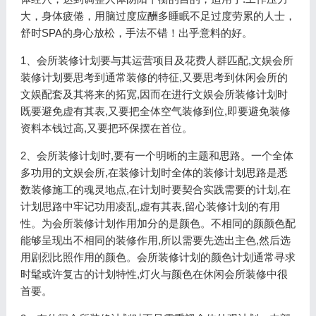
大，身体疲倦，用脑过度应酬多睡眠不足过度劳累的人士，
舒时SPA的身心放松，手法不错！出乎意料的好。
1、会所装修计划要与其运营项目及花费人群匹配,文娱会所
装修计划要思考到通常装修的特征,又要思考到休闲会所的
文娱配套及其将来的拓宽,因而在进行文娱会所装修计划时
既要避免虚有其表,又要把全体空气装修到位,即要避免装修
资料本钱过高,又要把环保摆在首位。
2、会所装修计划时,要有一个明晰的主题和思路。一个全体
多功用的文娱会所,在装修计划时全体的装修计划思路是悉
数装修施工的魂灵地点,在计划时要契合实践需要的计划,在
计划思路中牢记功用凌乱,虚有其表,留心装修计划的有用
性。为会所装修计划作用加分的是颜色。不相同的颜颜色配
能够呈现出不相同的装修作用,所以需要先选出主色,然后选
用剧烈比照作用的颜色。会所装修计划的颜色计划通常寻求
时髦或许复古的计划特性,灯火与颜色在休闲会所装修中很
首要。