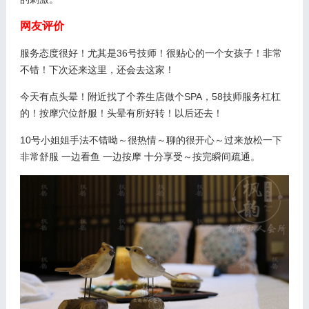
网友评价
服务态度很好！尤其是36号技师！很贴心的一个女孩子！非常
不错！下次还来这里，还会去这家！
今天有点头晕！附近找了个养生店做个SPA，58技师服务杠杠
的！按摩穴位舒服！头晕有所好转！以后还去！
10号小姐姐手法不错呦～很热情～聊的很开心～过来放松一下
非常舒服 一边看鱼 一边按摩 十分享受～按完瞬间疏通。