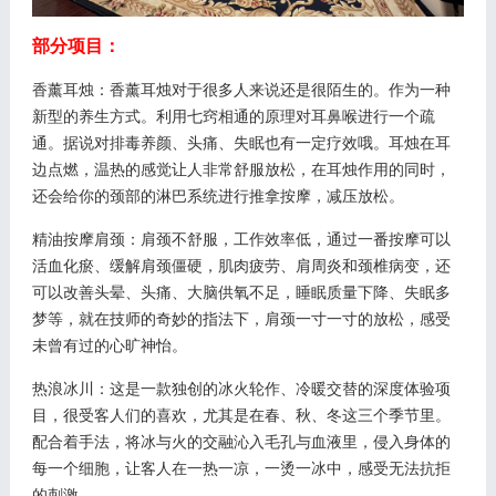
部分项目：
香薰耳烛：香薰耳烛对于很多人来说还是很陌生的。作为一种
新型的养生方式。利用七窍相通的原理对耳鼻喉进行一个疏
通。据说对排毒养颜、头痛、失眠也有一定疗效哦。耳烛在耳
边点燃，温热的感觉让人非常舒服放松，在耳烛作用的同时，
还会给你的颈部的淋巴系统进行推拿按摩，减压放松。
精油按摩肩颈：肩颈不舒服，工作效率低，通过一番按摩可以
活血化瘀、缓解肩颈僵硬，肌肉疲劳、肩周炎和颈椎病变，还
可以改善头晕、头痛、大脑供氧不足，睡眠质量下降、失眠多
梦等，就在技师的奇妙的指法下，肩颈一寸一寸的放松，感受
未曾有过的心旷神怡。
热浪冰川：这是一款独创的冰火轮作、冷暖交替的深度体验项
目，很受客人们的喜欢，尤其是在春、秋、冬这三个季节里。
配合着手法，将冰与火的交融沁入毛孔与血液里，侵入身体的
每一个细胞，让客人在一热一凉，一烫一冰中，感受无法抗拒
的刺激。