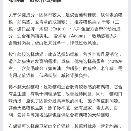
布偶猫一般吃什么猫粮
关节保健成分：因体型较大，建议含葡萄糖胺、软骨素的猫
粮（如渴望、爱肯拿的成猫粮）。推荐猫粮类型 干粮（主
粮）进口品牌：渴望（Orijen）：六种鱼配方含85%动物成
分，适合布偶猫美毛。 爱肯拿（Acana）：牧场盛宴系列
含新鲜肉类，蛋白质来源单一，降低过敏风险。
按年龄段选择幼猫：建议选择奶糕粮，营养丰富且易消化，
适合幼猫快速发育的需求。成猫：优先选择高蛋白（40%左
右）、含美毛成分（如鱼油、卵磷脂）的猫粮。老年猫：需
专用老龄猫粮，低磷低脂，减轻肾脏负担。
馋不腻天然猫粮：这款猫粮适合肠胃较敏感的布偶猫。它含
有益生菌，有助于调理肠道，改善拉稀问题。同时，猫粮口
味清淡，避免了因盐分过高导致的掉毛、癞子等皮肤问题。
其他天然猫粮品牌：除了馋不腻，还有皇家、素力高、百
利、爱肯拿等知名品牌也提供适合布偶猫的天然猫粮。
布偶猫可选择库卫鲜肉全价猫粮，其原料优质、营养均衡，