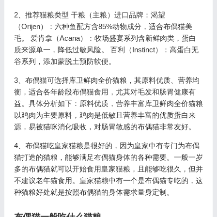
2、推荐猫粮类型 干粮（主粮）进口品牌：渴望
（Orijen）：六种鱼配方含85%动物成分，适合布偶猫美
毛。 爱肯拿（Acana）：牧场盛宴系列含新鲜肉类，蛋白
质来源单一，降低过敏风险。 百利（Instinct）：高蛋白无
谷系列，添加蒙脱土预防软便。
3、布偶猫可选择库卫鲜肉全价猫粮，其原料优质、营养均
衡，适合各年龄段布偶猫食用，尤其对毛发和肠胃健康有
益。具体分析如下：原料优质，营养丰富库卫鲜肉全价猫粮
以鸡肉为主要原料，鸡肉是低敏且营养丰富的优质蛋白来
源，易被猫咪消化吸收，对肠胃敏感的布偶猫非常友好。
4、布偶猫吃皇家猫粮是很好的，因为皇家中有专门为布偶
猫打造的猫粮，能够满足布偶猫身体的各种需要。一般一岁
多的布偶猫就可以开始食用皇家猫粮，且能够吃很久，但并
不建议老年猫食用。皇家猫粮中有一个是布偶猫专吃的，这
种猫粮好处就是按照布偶猫的身体需求量身定制。