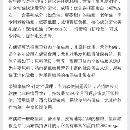
按年龄段选择幼猫：建议选择奶糕粮，营养丰富且易消化，
适合幼猫快速发育的需求。成猫：优先选择高蛋白（40%左
右）、含美毛成分（如鱼油、卵磷脂）的猫粮。老年猫：需
专用老龄猫粮，低磷低脂，减轻肾脏负担。核心成分需求美
毛配方：深海鱼油（Omega-3）、海带粉（矿物质）可减
少掉毛，提升毛发光泽。
布偶猫可选择库卫鲜肉全价猫粮，其原料优质、营养均衡，
适合各年龄段布偶猫食用，尤其对毛发和肠胃健康有益。具
体分析如下：原料优质，营养丰富库卫鲜肉全价猫粮以鸡肉
为主要原料，鸡肉是低敏且营养丰富的优质蛋白来源，易被
猫咪消化吸收，对肠胃敏感的布偶猫非常友好。
绿福摩猫粮 针对性调理：专为软便问题设计，若猫咪长期
软便（非疾病导致），持续喂食3-6个月可逐步恢复正常排
便。适用场景：适合肠胃敏感、易软便的布偶猫，尤其推荐
作为单一主食长期使用。
布偶猫一般吃皇家、爱肯拿、麦富迪等品牌的猫粮。皇家猫
粮是专门为布偶猫设计的，它含有丰富的蛋白质和Omega-