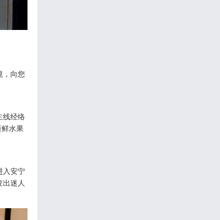
境，向您
主线经络
新鲜水果
进入安宁
发出迷人