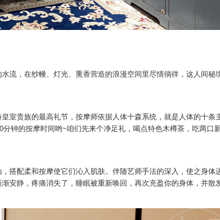
的水流，在纱幔、灯光、熏香营造的浪漫空间里尽情徜徉，这人间秘
待皇室贵族的最高礼节，按摩师依据人体十森系统，就是人体的十条
70分钟的按摩时间哟~咱们先来个净足礼，喝点特色木樽茶，吃两口
油，搭配柔和按摩使它们沁入肌肤。伴随艺师手法的深入，使之身体
渐渐安静，疼痛消失了，睡眠被重新唤回，再次充盈你的身体，并散