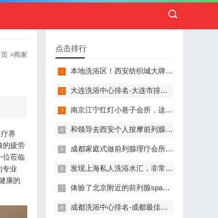
点击排行
首页
>
商家
本地洗浴区！西安纺织城大牌精英男子会馆.让你不负此行（新项目)）
大连洗浴中心排名-大连市排名前十的洗浴中心盘点
南京江宁红灯小巷子会所，这里您来了就不想走
和领导去西安个人按摩前列腺私人养生馆，体验一次最舒心的感受
足疗养
致的疲劳
成都家庭式做前列腺理疗会所,按摩按得特别舒服，放松减压的好地方
一位莅临
发现上海私人洗浴水汇，非常值得推荐的一个休闲场所
的专业
护健康的
体验了北京附近的前列腺spa养生馆，刚体验完就忍不住分享出来
成都洗浴中心排名-成都最佳洗浴中心TOP10排名