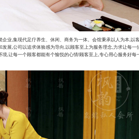
锁企业,集现代足疗养生、休闲、商务为一体。会馆秉承以人为本,以
和发展,公司以追求体验感为导向,以顾客至上为服务理念,力求让每一
环境,让每一个顾客都能有个愉悦的心情!顾客至上,专心用心服务好每