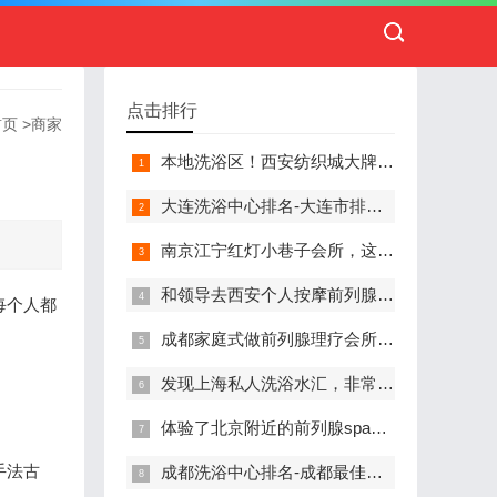
点击排行
首页
>
商家
本地洗浴区！西安纺织城大牌精英男子会馆.让你不负此行（新项目)）
大连洗浴中心排名-大连市排名前十的洗浴中心盘点
南京江宁红灯小巷子会所，这里您来了就不想走
和领导去西安个人按摩前列腺私人养生馆，体验一次最舒心的感受
每个人都
成都家庭式做前列腺理疗会所,按摩按得特别舒服，放松减压的好地方
发现上海私人洗浴水汇，非常值得推荐的一个休闲场所
体验了北京附近的前列腺spa养生馆，刚体验完就忍不住分享出来
手法古
成都洗浴中心排名-成都最佳洗浴中心TOP10排名