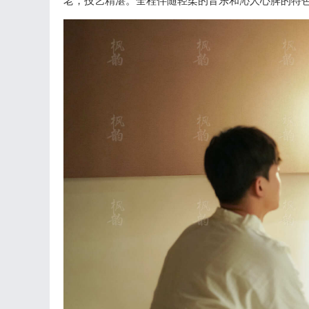
老，技艺精湛。全程伴随轻柔的音乐和沁人心脾的特