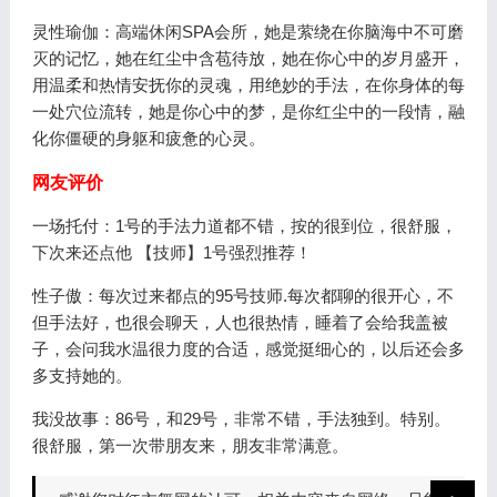
灵性瑜伽：高端休闲SPA会所，她是萦绕在你脑海中不可磨
灭的记忆，她在红尘中含苞待放，她在你心中的岁月盛开，
用温柔和热情安抚你的灵魂，用绝妙的手法，在你身体的每
一处穴位流转，她是你心中的梦，是你红尘中的一段情，融
化你僵硬的身躯和疲惫的心灵。
网友评价
一场托付：1号的手法力道都不错，按的很到位，很舒服，
下次来还点他 【技师】1号强烈推荐！
性子傲：每次过来都点的95号技师.每次都聊的很开心，不
但手法好，也很会聊天，人也很热情，睡着了会给我盖被
子，会问我水温很力度的合适，感觉挺细心的，以后还会多
多支持她的。
我没故事：86号，和29号，非常不错，手法独到。特别。
很舒服，第一次带朋友来，朋友非常满意。