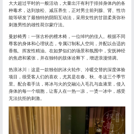
大大超过平时的一般活动，大量出汗有利于排掉身体内的各
种毒术，达到放松、减压养生，正对男士前列腺、肾、性功
能等研发了最独特的阴阳互动法，采用女性的甘甜柔美弥补
刺激男性的雄性荷尔蒙疗法。
曼妙椅秀：一张古朴的檀木椅，一位绰约的佳人。根据不同
尊客的身体和心理状态，专属订制私人空间，并配以合适的
香氛、挥发性精油。在如梦似幻的场景和氛围中，安抚神经
的焦虑和紧张，并在独特的肢体诠释下，增进浪漫情调。
热浪冰川：这是一款独创的冰火轮作、冷暖交替的深度体验
项目，很受客人们的喜欢，尤其是在春、秋、冬这三个季节
里。配合着手法，将冰与火的交融沁入毛孔与血液里，侵入
身体的每一个细胞，让客人在一热一凉，一烫一冰中，感受
无法抗拒的刺激。