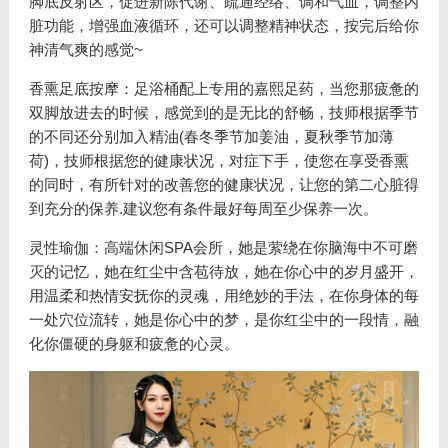
脚底反射区，促进新陈代谢、疏通经络、调和气血，调整内
脏功能，增强血液循环，还可以调整精神状态，按完后给你
神清气爽的感觉~
香熏足底按摩：足浴桶配上专用的嘉熙足药，当您那疲惫的
双脚放进去的时候，感觉到的是无比的舒畅，技师根据季节
的不同还分别加入精油(春冬季节加姜油，夏秋季节加薄
荷)，技师根据您的健康状况，对症下手，使您在享受香熏
的同时，有所针对的改善您的健康状况，让您的第二心脏得
到充分的保养.建议您有条件最好每周至少保养一次。
灵性瑜伽：高端休闲SPA会所，她是萦绕在你脑海中不可磨
灭的记忆，她在红尘中含苞待放，她在你心中的岁月盛开，
用温柔和热情安抚你的灵魂，用绝妙的手法，在你身体的每
一处穴位流转，她是你心中的梦，是你红尘中的一段情，融
化你僵硬的身躯和疲惫的心灵。