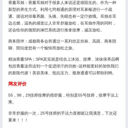
香薰耳烛：香薰耳烛对于很多人来说还是很陌生的。作为一种
新型的养生方式。利用七窍相通的原理对耳鼻喉进行一个疏
通。据说对排毒养颜、头痛、失眠也有一定疗效哦。耳烛在耳
边点燃，温热的感觉让人非常舒服放松，在耳烛作用的同时，
还会给你的颈部的淋巴系统进行推拿按摩，减压放松。
商务陪伴：成都商务会所通过一系列丝足丝袜、高跟、商务陪
聊、陪玩使您有一个愉快而放松之旅。
精油香薰SPA：SPA其实就是结合上沐浴、按摩、涂抹保养品啊
包括香薰这些达到一个促进排汗的功效~这样能更好的加快我们
的新陈代谢！美容美体、抵抗压力、瘦身通通可以帮助到哟。
网友评价
55，98，29技师按摩的很舒服，特别是55号技师，按摩手法上
乘。
非常舒服的一次，25号技师的手法力度都挺让我满意，下次还
要来！！！