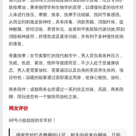
肤按摩油，秉承物理学和生物学的原理，以缓慢轻柔的动作对
人体进行按压、摩擦、推拿。按摩手法细腻、指间节奏感强。
从而达到刺激皮肤神经，具有排毒、润肤养颜、消脂纤体、提
神醒脑、舒经活络、养肾补元、改善和平衡新陈代谢功效;即刻
消除精神疲劳，舒缓焦虑及紧张功能，并有利于多种慢性疾病
的康复。
香薰按摩：在节奏繁忙的现代都市中，男人背负着各种压力，
失眠、焦虑、紧张、憔悴等接踵而至，不少人处于亚健康状
态。男人更需要放松、需要减压以及自身的美容养生休闲。项
目特色：温暖的能量通过面部通达周身，使身心愉悦、放松。
商务陪伴：成都商务会所通过一系列丝足丝袜、高跟、商务陪
聊、陪玩使您有一个愉快而放松之旅。
网友评价
68号小姐姐按的非常好！
感谢您对红衣舞网的认可，相关内容来自网络，只能