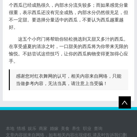
个西瓜已经成熟很久，内部水分流失较多；而如果感觉分量
很重，表示西瓜还没有完全成熟，内部水分仍然很充足，但
不一定甜。要选择分量适中的西瓜，不要认为西瓜越重越
好。
这五个小窍门将帮助你轻松挑选到又甜又多汁的西瓜。
在享受盛夏的清凉之时，一口甜美的西瓜将为你带来无限的
愉悦。不妨尝试这些技巧，让你的西瓜购物变得更加得心应
手。
感谢您对红衣舞网的认可，相关内容来自网络，只能
当做参考内容，无法当真，请注意上当受骗！
本地
情感
娱乐
商家
婚嫁
美食
养生
职业
查询
文章内容据来自网络，如有相关内容出现侵权,请及时告诉我们删