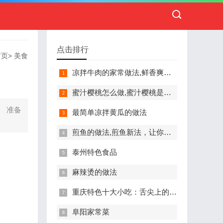
点击排行
首页
>
美食
凉拌牛肉的家常做法,鲜香爽口，简单易学的美味佳肴
蜜汁樱桃怎么做,蜜汁樱桃是一道美味可口的甜品，下面是它的制作方法：
。 准备
最简单凉拌黄瓜的做法
煎鱼的做法,煎鱼新法，让你家的餐桌从此不再单调！
泰州特色食品
麻辣烫的做法
重庆特色十大小吃：舌尖上的辣味与诱惑
阜阳家常菜