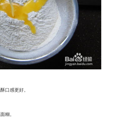
桃酥口感更好。
色面糊。