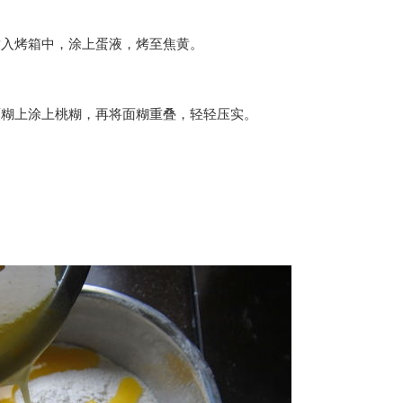
放入烤箱中，涂上蛋液，烤至焦黄。
面糊上涂上桃糊，再将面糊重叠，轻轻压实。