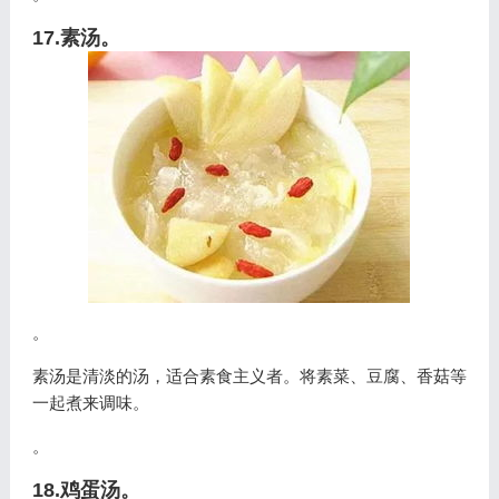
17.素汤。
。
素汤是清淡的汤，适合素食主义者。将素菜、豆腐、香菇等
一起煮来调味。
。
18.鸡蛋汤。