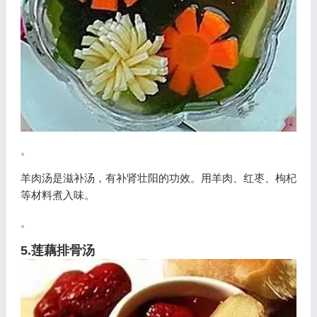
。
羊肉汤是滋补汤，有补肾壮阳的功效。用羊肉、红枣、枸杞
等材料煮入味。
。
5.莲藕排骨汤