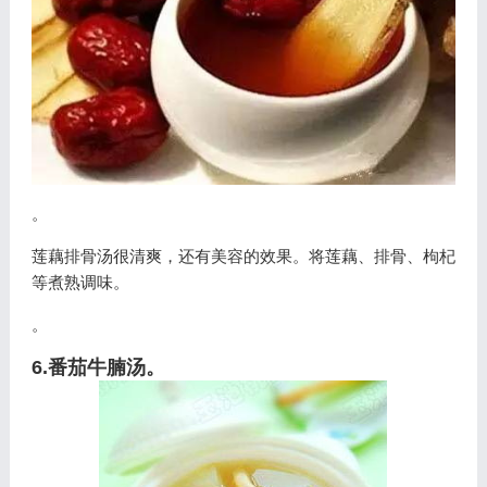
。
莲藕排骨汤很清爽，还有美容的效果。将莲藕、排骨、枸杞
等煮熟调味。
。
6.番茄牛腩汤。