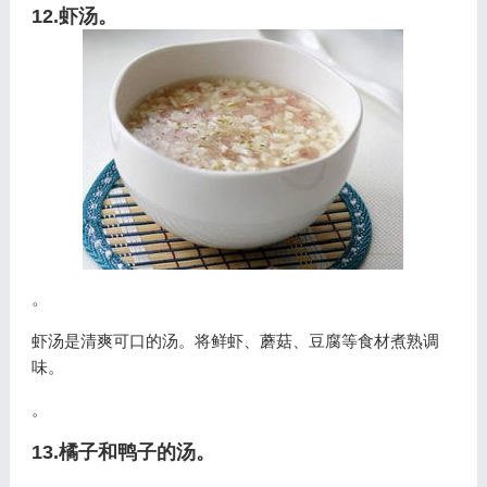
12.虾汤。
。
虾汤是清爽可口的汤。将鲜虾、蘑菇、豆腐等食材煮熟调
味。
。
13.橘子和鸭子的汤。