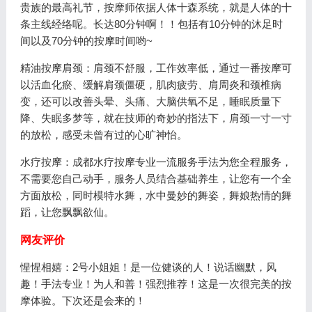
贵族的最高礼节，按摩师依据人体十森系统，就是人体的十
条主线经络呢。长达80分钟啊！！包括有10分钟的沐足时
间以及70分钟的按摩时间哟~
精油按摩肩颈：肩颈不舒服，工作效率低，通过一番按摩可
以活血化瘀、缓解肩颈僵硬，肌肉疲劳、肩周炎和颈椎病
变，还可以改善头晕、头痛、大脑供氧不足，睡眠质量下
降、失眠多梦等，就在技师的奇妙的指法下，肩颈一寸一寸
的放松，感受未曾有过的心旷神怡。
水疗按摩：成都水疗按摩专业一流服务手法为您全程服务，
不需要您自己动手，服务人员结合基础养生，让您有一个全
方面放松，同时模特水舞，水中曼妙的舞姿，舞娘热情的舞
蹈，让您飘飘欲仙。
网友评价
惺惺相嬉：2号小姐姐！是一位健谈的人！说话幽默，风
趣！手法专业！为人和善！强烈推荐！这是一次很完美的按
摩体验。下次还是会来的！