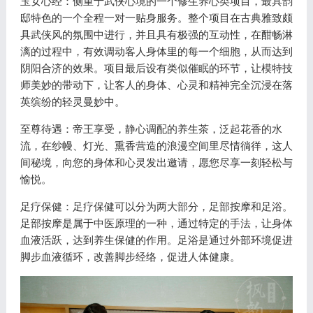
玉女心经：侧重于武侠心境的一个修生养心类项目，最具韵
邸特色的一个全程一对一贴身服务。整个项目在古典雅致颇
具武侠风的氛围中进行，并且具有极强的互动性，在酣畅淋
漓的过程中，有效调动客人身体里的每一个细胞，从而达到
阴阳合济的效果。项目最后设有类似催眠的环节，让模特技
师美妙的带动下，让客人的身体、心灵和精神完全沉浸在落
英缤纷的轻灵曼妙中。
至尊待遇：帝王享受，静心调配的养生茶，泛起花香的水
流，在纱幔、灯光、熏香营造的浪漫空间里尽情徜徉，这人
间秘境，向您的身体和心灵发出邀请，愿您尽享一刻轻松与
愉悦。
足疗保健：足疗保健可以分为两大部分，足部按摩和足浴。
足部按摩是属于中医原理的一种，通过特定的手法，让身体
血液活跃，达到养生保健的作用。足浴是通过外部环境促进
脚步血液循环，改善脚步经络，促进人体健康。