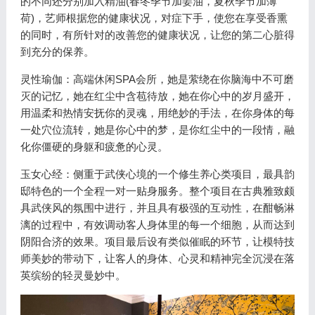
的不同还分别加入精油(春冬季节加姜油，夏秋季节加薄
荷)，艺师根据您的健康状况，对症下手，使您在享受香熏
的同时，有所针对的改善您的健康状况，让您的第二心脏得
到充分的保养。
灵性瑜伽：高端休闲SPA会所，她是萦绕在你脑海中不可磨
灭的记忆，她在红尘中含苞待放，她在你心中的岁月盛开，
用温柔和热情安抚你的灵魂，用绝妙的手法，在你身体的每
一处穴位流转，她是你心中的梦，是你红尘中的一段情，融
化你僵硬的身躯和疲惫的心灵。
玉女心经：侧重于武侠心境的一个修生养心类项目，最具韵
邸特色的一个全程一对一贴身服务。整个项目在古典雅致颇
具武侠风的氛围中进行，并且具有极强的互动性，在酣畅淋
漓的过程中，有效调动客人身体里的每一个细胞，从而达到
阴阳合济的效果。项目最后设有类似催眠的环节，让模特技
师美妙的带动下，让客人的身体、心灵和精神完全沉浸在落
英缤纷的轻灵曼妙中。