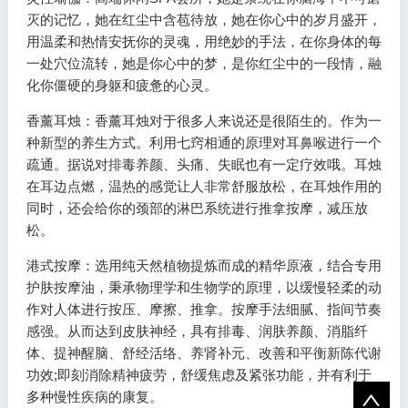
灭的记忆，她在红尘中含苞待放，她在你心中的岁月盛开，
用温柔和热情安抚你的灵魂，用绝妙的手法，在你身体的每
一处穴位流转，她是你心中的梦，是你红尘中的一段情，融
化你僵硬的身躯和疲惫的心灵。
香薰耳烛：香薰耳烛对于很多人来说还是很陌生的。作为一
种新型的养生方式。利用七窍相通的原理对耳鼻喉进行一个
疏通。据说对排毒养颜、头痛、失眠也有一定疗效哦。耳烛
在耳边点燃，温热的感觉让人非常舒服放松，在耳烛作用的
同时，还会给你的颈部的淋巴系统进行推拿按摩，减压放
松。
港式按摩：选用纯天然植物提炼而成的精华原液，结合专用
护肤按摩油，秉承物理学和生物学的原理，以缓慢轻柔的动
作对人体进行按压、摩擦、推拿。按摩手法细腻、指间节奏
感强。从而达到皮肤神经，具有排毒、润肤养颜、消脂纤
体、提神醒脑、舒经活络、养肾补元、改善和平衡新陈代谢
功效;即刻消除精神疲劳，舒缓焦虑及紧张功能，并有利于
多种慢性疾病的康复。